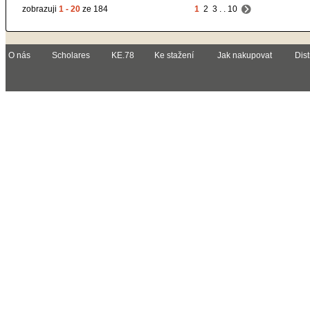
zobrazuji
1 - 20
ze 184
1
2
3
. .
10
O nás
Scholares
KE.78
Ke stažení
Jak nakupovat
Dist