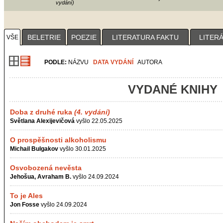
vydání)
1
2
3
4
BELETRIE
POEZIE
LITERATURA FAKTU
LITER
VŠE
PODLE:
NÁZVU
DATA VYDÁNÍ
AUTORA
VYDANÉ KNIHY
Doba z druhé ruka
(4. vydání)
Světlana Alexijevičová
vyšlo 22.05.2025
O prospěšnosti alkoholismu
Michail Bulgakov
vyšlo 30.01.2025
Osvobozená nevěsta
Jehošua, Avraham B.
vyšlo 24.09.2024
To je Ales
Jon Fosse
vyšlo 24.09.2024