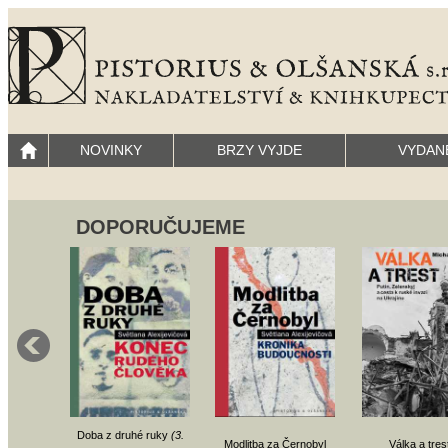
NOVINKY
BRZY VYJDE
VYDAN
DOPORUČUJEME
Doba z druhé ruky
(3.
Modlitba za Černobyl
Válka a tres