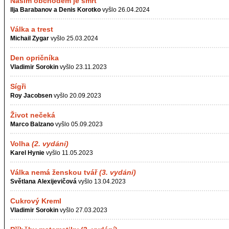
Naším obchodem je smrt
Ilja Barabanov a Denis Korotko
vyšlo 26.04.2024
Válka a trest
Michail Zygar
vyšlo 25.03.2024
Den opričníka
Vladimir Sorokin
vyšlo 23.11.2023
Sígři
Roy Jacobsen
vyšlo 20.09.2023
Život nečeká
Marco Balzano
vyšlo 05.09.2023
Volha
(2. vydání)
Karel Hynie
vyšlo 11.05.2023
Válka nemá ženskou tvář
(3. vydání)
Světlana Alexijevičová
vyšlo 13.04.2023
Cukrový Kreml
Vladimir Sorokin
vyšlo 27.03.2023