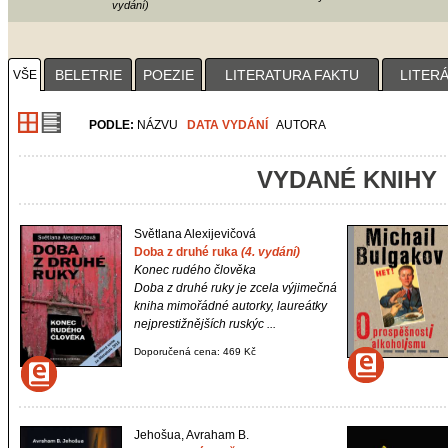
vydání)
1
2
3
4
BELETRIE
POEZIE
LITERATURA FAKTU
LITER
VŠE
PODLE:
NÁZVU
DATA VYDÁNÍ
AUTORA
VYDANÉ KNIHY
Světlana Alexijevičová
Doba z druhé ruka
(4. vydání)
Konec rudého člověka
Doba z druhé ruky
je zcela výjimečná
kniha mimořádné autorky, laureátky
nejprestižnějších ruskýc ...
Doporučená cena: 469 Kč
Jehošua, Avraham B.