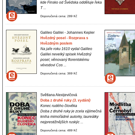
kde Finsko od Švédska odděluje řeka
T ...
Doporučená cena: 289 Kč
Galileo Galilei - Johannes Kepler
Hvězdný posel - Rozprava s
Hvězdným poslem
Na jaře roku 1610 vydal Galileo
Galilei nevelký spisek
Hvězdný
posel
, věnovaný florentskému
vévodovi Cos ...
Doporučená cena: 369 Kč
Světlana Alexijevičová
Doba z druhé ruky
(3. vydání)
Konec rudého člověka
Doba z druhé ruky
je zcela výjimečná
kniha mimořádné autorky, laureátky
nejprestižnějších ruskýc ...
Doporučená cena: 489 Kč