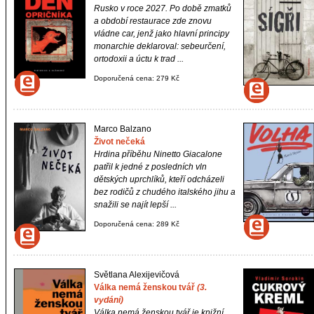
Rusko v roce 2027. Po době zmatků
a období restaurace zde znovu
vládne car, jenž jako hlavní principy
monarchie deklaroval: sebeurčení,
ortodoxii a úctu k trad ...
Doporučená cena: 279 Kč
Marco Balzano
Život nečeká
Hrdina příběhu Ninetto Giacalone
patřil k jedné z posledních vln
dětských uprchlíků, kteří odcházeli
bez rodičů z chudého italského jihu a
snažili se najít lepší ...
Doporučená cena: 289 Kč
Světlana Alexijevičová
Válka nemá ženskou tvář
(3.
vydání)
Válka nemá ženskou tvář
je knižní