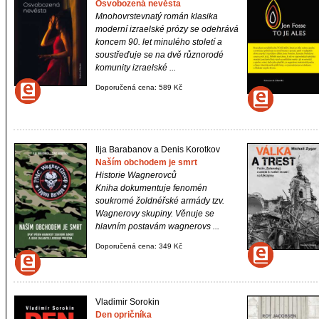
Osvobozená nevěsta
Mnohovrstevnatý román klasika
moderní izraelské prózy se odehrává
koncem 90. let minulého století a
soustřeďuje se na dvě různorodé
komunity izraelské ...
Doporučená cena: 589 Kč
Ilja Barabanov a Denis Korotkov
Naším obchodem je smrt
Historie Wagnerovců
Kniha dokumentuje fenomén
soukromé žoldnéřské armády tzv.
Wagnerovy skupiny. Věnuje se
hlavním postavám wagnerovs ...
Doporučená cena: 349 Kč
Vladimir Sorokin
Den opričníka