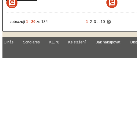
zobrazuji
1 - 20
ze 184
1
2
3
. .
10
O nás
Scholares
KE.78
Ke stažení
Jak nakupovat
Dist