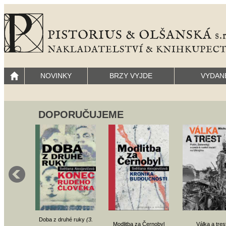
NOVINKY
BRZY VYJDE
VYDAN
DOPORUČUJEME
Doba z druhé ruky
(3.
Modlitba za Černobyl
Válka a tres