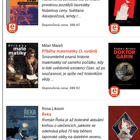
prvotinou pozdější laureátky
Nobelovy ceny. Světlana
Alexijevičová, tehdy t ...
Doporučená cena: 399 Kč
Milan Mareš
Příběhy matematiky (3. vydání)
Srozumitelně psaná historie
matematiky od samého počátku, kdy
si lidé uvědomili existenci čísel, až po
současnost, je spíše než historikům
vědy ...
Doporučená cena: 499 Kč
Rosa Liksom
Řeka
Román
Řeka
je až bolestně aktuální
knihou o utečencích, jakkoliv se
odehrává před 70 lety během
laponské války na dalekém severu,