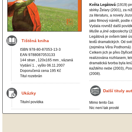
Květa Legátová
(1919) pr
sbírky Želary (2001), za ni
za literaturu, a novely
Jozo
jako filmový námět, podle 
Vydala rovněž další povíd
Mušle a jiné odposlechy
(2
Legátová je ovšem také ú
Tištěná kniha
textů dramatických. Od s
(zejména Věra Podhorná) p
ISBN 978-80-87053-13-3
Celkem jich je přes čtyřice
EAN 9788087053133
realizována rozhlasem, tele
144 stran , 120x165 mm , vázaná
dramatická tvorba byla kn
Vydání 1. , vyšlo 06.11.2007
každého nebe
(2003),
Pose
Doporučená cena 195 Kč
(2008).
Titul rozebrán
Další tituly au
Ukázky
Titulní povídka
Mimo tento čas
Nic není tak prosté