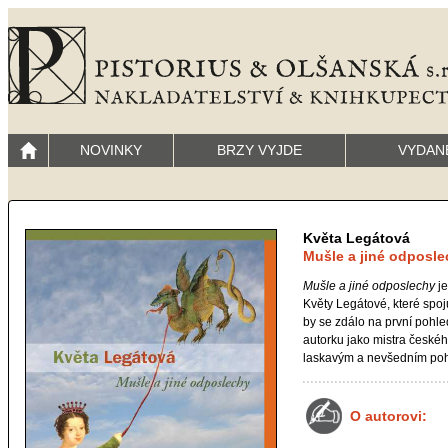
NOVINKY
BRZY VYJDE
VYDAN
Květa Legátová
Mušle a jiné odposl
Mušle a jiné odposlechy
je
Květy Legátové, které spoju
by se zdálo na první pohl
autorku jako mistra českéh
laskavým a nevšedním poh
O autorovi: