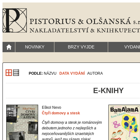
NOVINKY
BRZY VYJDE
VYDAN
PODLE:
NÁZVU
DATA VYDÁNÍ
AUTORA
E-KNIHY
Eškol Nevo
Čtyři domovy a stesk
Čtyři domovy a stesk
je románovým
debutem jednoho z nejlepších a
nejoceňovanějších izraelských
autorů, jenž mu rázem získal