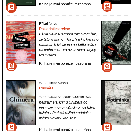
Kniha je nyní bohužel rozebrána
Eškol Nevo
Poslední interview
Eškol Nevo v jednom rozhovoru řekl,
že tato kniha vznikla z hříčky, která ho
napadla, když se mu nedařila práce
na jiném textu: co by se stalo, kdyby
vzal všech ...
Kniha je nyní bohužel rozebrána
Sebastiano Vassalli
Chiméra
Sebastiano Vassalli situoval svou
nejslavnější knihu
Chiméra
do
vesničky jménem Zardino, jež kdysi
ležela v Pádské nížině nedaleko
města Novary, kde se z ...
Kniha je nyní bohužel rozebrána