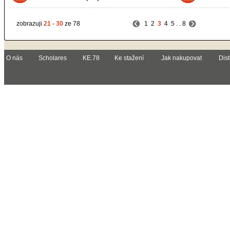
zobrazuji
21 - 30
ze 78
1
2
3
4
5
. .
8
O nás
Scholares
KE.78
Ke stažení
Jak nakupovat
Dist