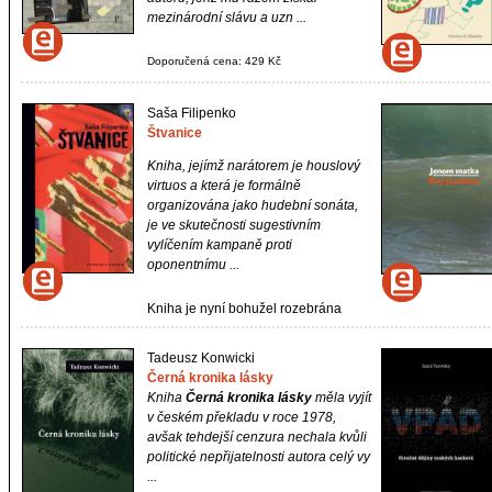
mezinárodní slávu a uzn ...
Doporučená cena: 429 Kč
Saša Filipenko
Štvanice
Kniha, jejímž narátorem je houslový
virtuos a která je formálně
organizována jako hudební sonáta,
je ve skutečnosti sugestivním
vylíčením kampaně proti
oponentnímu ...
Kniha je nyní bohužel rozebrána
Tadeusz Konwicki
Černá kronika lásky
Kniha
Černá kronika lásky
měla vyjít
v českém překladu v roce 1978,
avšak tehdejší cenzura nechala kvůli
politické nepřijatelnosti autora celý vy
...