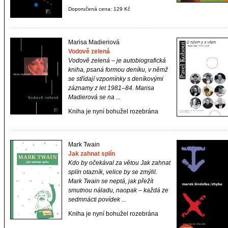
Doporučená cena: 129 Kč
Marisa Madieriová
Vodově zelená
Vodově zelená
– je autobiografická
kniha, psaná formou deníku, v němž
se střídají vzpomínky s deníkovými
záznamy z let 1981–84. Marisa
Madierová se na ...
Kniha je nyní bohužel rozebrána
Mark Twain
Jak zahnat splín
Kdo by očekával za větou
Jak zahnat
splín
otazník, velice by se zmýlil.
Mark Twain se neptá, jak přežít
smutnou náladu, naopak – každá ze
sedmnácti povídek ...
Kniha je nyní bohužel rozebrána