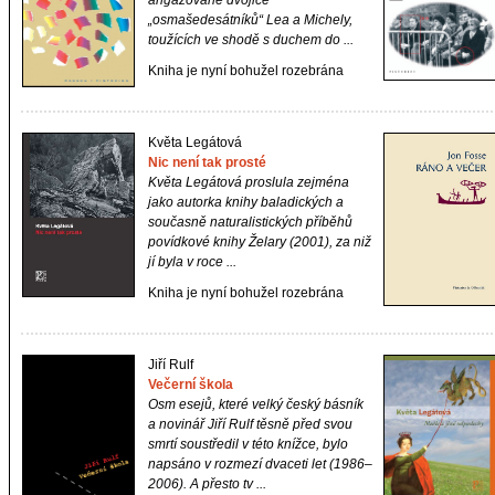
angažované dvojice
„osmašedesátníků“ Lea a Michely,
toužících ve shodě s duchem do ...
Kniha je nyní bohužel rozebrána
Květa Legátová
Nic není tak prosté
Květa Legátová proslula zejména
jako autorka knihy baladických a
současně naturalistických příběhů
povídkové knihy Želary (2001), za niž
jí byla v roce ...
Kniha je nyní bohužel rozebrána
Jiří Rulf
Večerní škola
Osm esejů, které velký český básník
a novinář Jiří Rulf těsně před svou
smrtí soustředil v této knížce, bylo
napsáno v rozmezí dvaceti let (1986–
2006). A přesto tv ...