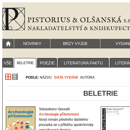
NOVINKY
BRZY VYJDE
VYDAN
VŠE
POEZIE
LITERATURA FAKTU
LITERÁ
BELETRIE
PODLE:
NÁZVU
DATA VYDÁNÍ
AUTORA
BELETRIE
Sebastiano Vassalli
Archeologie přítomnosti
Nový román předního italského
prozaika se v příběhu společensky