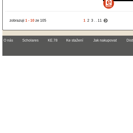
zobrazuji
1 - 10
ze 105
1
2
3
. .
11
O nás
Scholares
KE.78
Ke stažení
Jak nakupovat
Dist