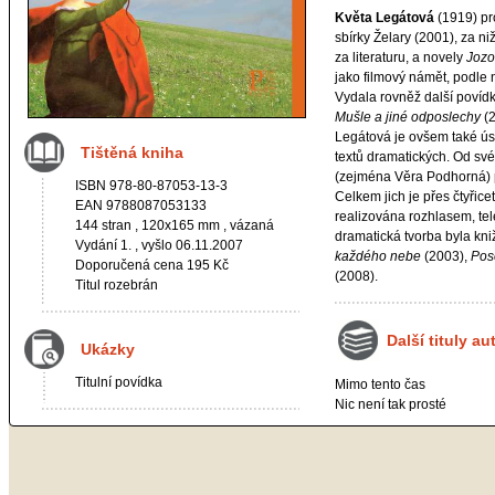
Květa Legátová
(1919) pr
sbírky Želary (2001), za ni
za literaturu, a novely
Jozo
jako filmový námět, podle 
Vydala rovněž další povíd
Mušle a jiné odposlechy
(2
Legátová je ovšem také ú
Tištěná kniha
textů dramatických. Od s
(zejména Věra Podhorná) p
ISBN 978-80-87053-13-3
Celkem jich je přes čtyřice
EAN 9788087053133
realizována rozhlasem, tele
144 stran , 120x165 mm , vázaná
dramatická tvorba byla kn
Vydání 1. , vyšlo 06.11.2007
každého nebe
(2003),
Pose
Doporučená cena 195 Kč
(2008).
Titul rozebrán
Další tituly au
Ukázky
Titulní povídka
Mimo tento čas
Nic není tak prosté