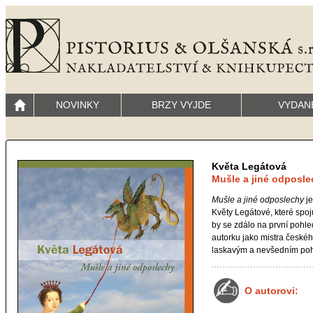
NOVINKY
BRZY VYJDE
VYDAN
Květa Legátová
Mušle a jiné odposl
Mušle a jiné odposlechy
je
Květy Legátové, které spoju
by se zdálo na první pohl
autorku jako mistra českéh
laskavým a nevšedním poh
O autorovi: