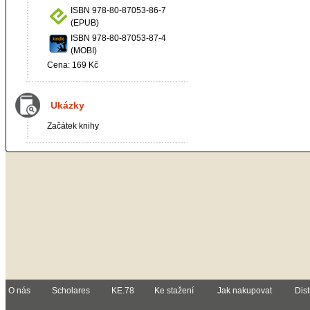
ISBN 978-80-87053-86-7
(EPUB)
ISBN 978-80-87053-87-4
(MOBI)
Cena: 169 Kč
Ukázky
Začátek knihy
O nás
Scholares
KE.78
Ke stažení
Jak nakupovat
Dist