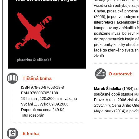
sleduje jeho stopu z Tokia
vraždící stín pohybuje za j
Chyba, prozaická prvotina
(2006), je podivuhodným 
interpretaci i jakémukoliv
komponovaný z několika ča
postižené invazí bolševní
do zapomenutých krajin děts
překupníky kriticky ohrože
řadě do křehkého světa sn
životů
O autorovi:
Tištěná kniha
ISBN 978-80-87053-18-8
Marek Šindelka
(1984) se 
EAN 9788087053188
současné době studuje kult
192 stran , 120x200 mm , vázaná
Praze. V roce 2006 získal 
Vydání 1. , vyšlo 09.09.2008
Strychnin
, Cenu Jiřího Or
Doporučená cena 249 Kč
Mapa Anny
(2014) a povíd
Titul rozebrán
E-kniha