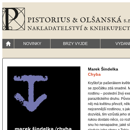
NOVINKY
BRZY VYJDE
VYDAN
Marek Šindelka
Chyba
Kryštof je pašerákem květi
se zpočátku zdá snadné. M
rostlinu – poslední živý ex
parazitického druhu. Půvo
něj má květinu převzít, něk
nejcennější rostlinou, s jak
dozvídá, tím vzrůstá jeho s
rukou dostalo něco, co roz
snu ho nenapadne, jaké sí