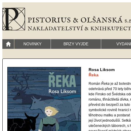
NOVINKY
BRZY VYJDE
VYDAN
Rosa Liksom
Řeka
Román
Řeka
je až bolestn
odehrává před 70 lety bě
kde Finsko od Švédska odd
románu, třináctiletá dívka
převést do bezpečí za tuto 
symbolické rovině hranicí m
těhotnou matku a postarat 
její život jednodušší. Set
utečeneckých táborech, s 