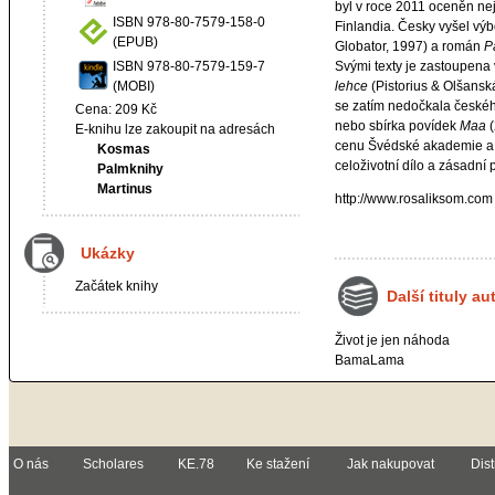
byl v roce 2011 oceněn nej
ISBN 978-80-7579-158-0
Finlandia. Česky vyšel výb
(EPUB)
Globator, 1997) a román
P
ISBN 978-80-7579-159-7
Svými texty je zastoupena 
(MOBI)
lehce
(Pistorius & Olšanská
se zatím nedočkala českéh
Cena: 209 Kč
nebo sbírka povídek
Maa
(
E-knihu lze zakoupit na adresách
cenu Švédské akademie a 
Kosmas
celoživotní dílo a zásadní p
Palmknihy
Martinus
http://www.rosaliksom.com
Ukázky
Začátek knihy
Další tituly au
Život je jen náhoda
BamaLama
O nás
Scholares
KE.78
Ke stažení
Jak nakupovat
Dist