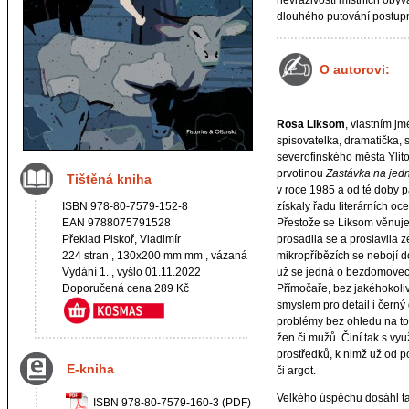
nevraživostí místních obyv
dlouhého putování postup
O autorovi:
Rosa Liksom
, vlastním j
spisovatelka, dramatička, 
severofinského města Ylitor
prvotinou
Zastávka na jed
Tištěná kniha
v roce 1985 a od té doby pat
ISBN 978-80-7579-152-8
získaly řadu literárních oc
EAN 9788075791528
Přestože se Liksom věnuje
Překlad Piskoř, Vladimír
prosadila se a proslavila 
224 stran , 130x200 mm mm , vázaná
mikropříbězích se nebojí 
Vydání 1. , vyšlo 01.11.2022
už se jedná o bezdomovectv
Doporučená cena 289 Kč
Přímočaře, bez jakéhokoli
smyslem pro detail i černý
problémy bez ohledu na to, 
žen či mužů. Činí tak s v
prostředků, k nimž už od po
E-kniha
či argot.
Velkého úspěchu dosáhl ta
ISBN 978-80-7579-160-3 (PDF)