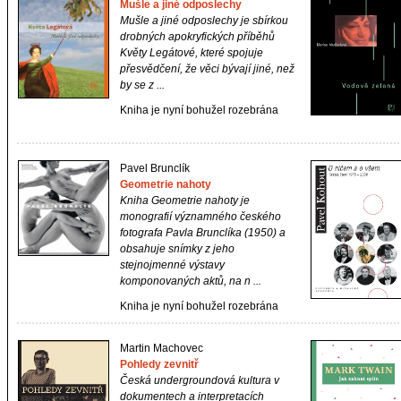
Mušle a jiné odposlechy
Mušle a jiné odposlechy
je sbírkou
drobných apokryfických příběhů
Květy Legátové, které spojuje
přesvědčení, že věci bývají jiné, než
by se z ...
Kniha je nyní bohužel rozebrána
Pavel Brunclík
Geometrie nahoty
Kniha Geometrie nahoty je
monografií významného českého
fotografa Pavla Brunclíka (1950) a
obsahuje snímky z jeho
stejnojmenné výstavy
komponovaných aktů, na n ...
Kniha je nyní bohužel rozebrána
Martin Machovec
Pohledy zevnitř
Česká undergroundová kultura v
dokumentech a interpretacích