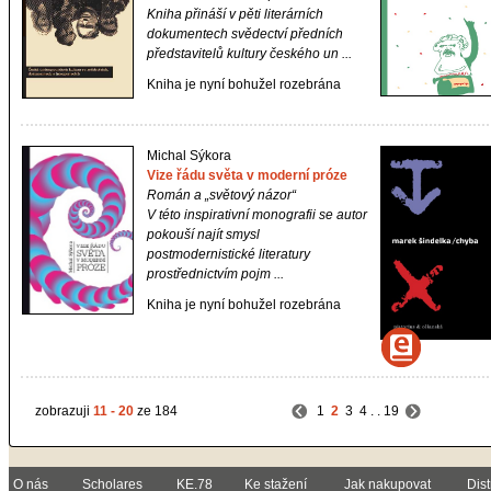
Kniha přináší v pěti literárních
dokumentech svědectví předních
představitelů kultury českého un ...
Kniha je nyní bohužel rozebrána
Michal Sýkora
Vize řádu světa v moderní próze
Román a „světový názor“
V této inspirativní monografii se autor
pokouší najít smysl
postmodernistické literatury
prostřednictvím pojm ...
Kniha je nyní bohužel rozebrána
zobrazuji
11 - 20
ze 184
1
2
3
4
. .
19
O nás
Scholares
KE.78
Ke stažení
Jak nakupovat
Dist