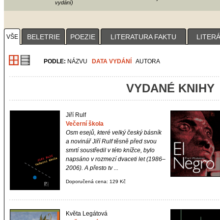
vydání)
1
2
3
4
BELETRIE
POEZIE
LITERATURA FAKTU
LITER
VŠE
PODLE:
NÁZVU
DATA VYDÁNÍ
AUTORA
VYDANÉ KNIHY
Jiří Rulf
Večerní škola
Osm esejů, které velký český básník
a novinář Jiří Rulf těsně před svou
smrtí soustředil v této knížce, bylo
napsáno v rozmezí dvaceti let (1986–
2006). A přesto tv ...
Doporučená cena: 129 Kč
Květa Legátová