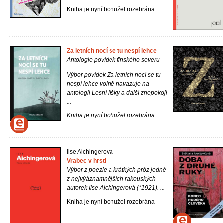
Kniha je nyní bohužel rozebrána
Za letních nocí se tu nespí lehce
Antologie povídek finského severu
Výbor povídek
Za letních nocí se tu
nespí lehce
volně navazuje na
antologii
Lesní lišky a další znepokoji
...
Kniha je nyní bohužel rozebrána
Ilse Aichingerová
Vrabec v hrsti
Výbor z poezie a krátkých próz jedné
z nejvýáznamnějších rakouských
autorek Ilse Aichingerová (*1921). ...
Kniha je nyní bohužel rozebrána