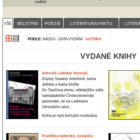
vydání)
1
2
3
4
BELETRIE
POEZIE
LITERATURA FAKTU
LITER
VŠE
PODLE:
NÁZVU
DATA VYDÁNÍ
AUTORA
VYDANÉ KNIHY
Adresát Ladislav Verecký
Dopisy Svatavy Antošové, Ivana
Jelínka a Ivana Diviše
Do Topičova domu, někdejšího sídla
nakladatelství Československý
spisovatel, se na Ladislava
Vereckého obra ...
Kniha je nyní bohužel rozebrána
Františku nebeský, vyslanče