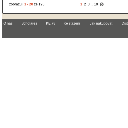
zobrazuji
1 - 20
ze 193
1
2
3
. .
10
O nás
Scholares
KE.78
Ke stažení
Jak nakupovat
Dist