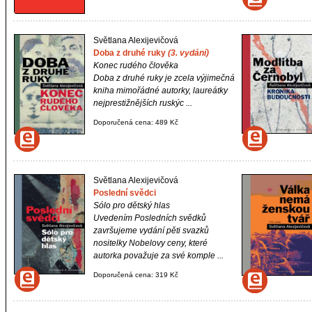
Světlana Alexijevičová
Doba z druhé ruky
(3. vydání)
Konec rudého člověka
Doba z druhé ruky
je zcela výjimečná
kniha mimořádné autorky, laureátky
nejprestižnějších ruskýc ...
Doporučená cena: 489 Kč
Světlana Alexijevičová
Poslední svědci
Sólo pro dětský hlas
Uvedením
Posledních svědků
završujeme vydání pěti svazků
nositelky Nobelovy ceny, které
autorka považuje za své komple ...
Doporučená cena: 319 Kč