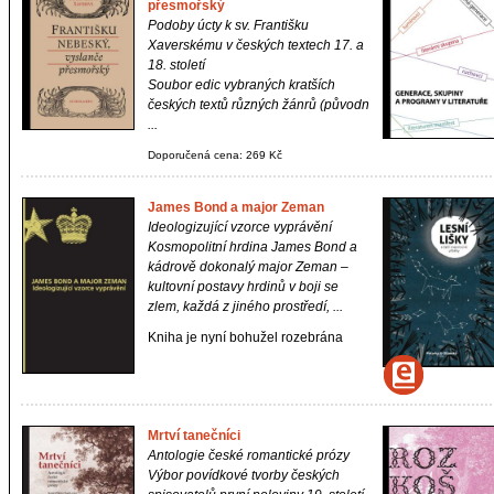
přesmořský
Podoby úcty k sv. Františku
Xaverskému v českých textech 17. a
18. století
Soubor edic vybraných kratších
českých textů různých žánrů (původn
...
Doporučená cena: 269 Kč
James Bond a major Zeman
Ideologizující vzorce vyprávění
Kosmopolitní hrdina James Bond a
kádrově dokonalý major Zeman –
kultovní postavy hrdinů v boji se
zlem, každá z jiného prostředí, ...
Kniha je nyní bohužel rozebrána
Mrtví tanečníci
Antologie české romantické prózy
Výbor povídkové tvorby českých