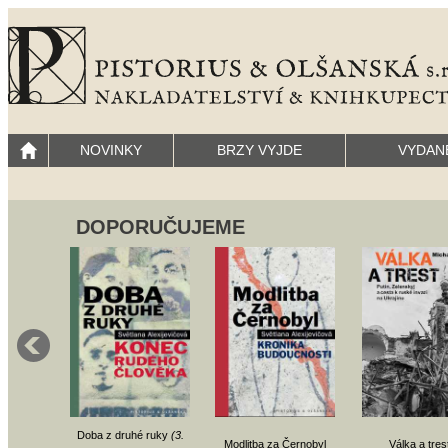
NOVINKY
BRZY VYJDE
VYDAN
DOPORUČUJEME
Doba z druhé ruky
(3.
Modlitba za Černobyl
Válka a tres