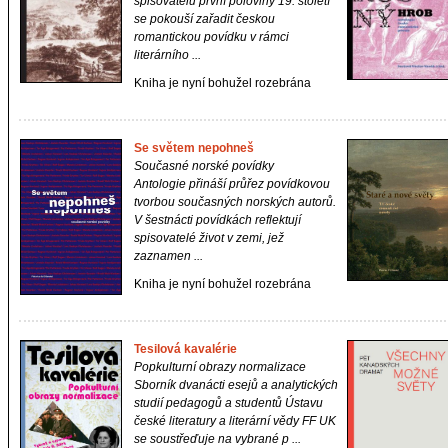
spisovatelů první poloviny 19. století
se pokouší zařadit českou
romantickou povídku v rámci
literárního ...
Kniha je nyní bohužel rozebrána
Se světem nepohneš
Současné norské povídky
Antologie přináší průřez povídkovou
tvorbou současných norských autorů.
V šestnácti povídkách reflektují
spisovatelé život v zemi, jež
zaznamen ...
Kniha je nyní bohužel rozebrána
Tesilová kavalérie
Popkulturní obrazy normalizace
Sborník dvanácti esejů a analytických
studií pedagogů a studentů Ústavu
české literatury a literární vědy FF UK
se soustřeďuje na vybrané p ...