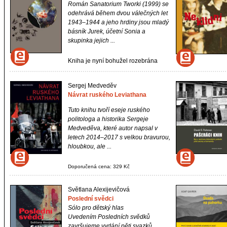
Román
Sanatorium Tworki
(1999) se
odehrává během dvou válečných let
1943–1944 a jeho hrdiny jsou mladý
básník Jurek, účetní Sonia a
skupinka jejich ...
Kniha je nyní bohužel rozebrána
Sergej Medveděv
Návrat ruského Leviathana
Tuto knihu tvoří eseje ruského
politologa a historika Sergeje
Medveděva, které autor napsal v
letech 2014–2017 s velkou bravurou,
hloubkou, ale ...
Doporučená cena: 329 Kč
Světlana Alexijevičová
Poslední svědci
Sólo pro dětský hlas
Uvedením
Posledních svědků
završujeme vydání pěti svazků