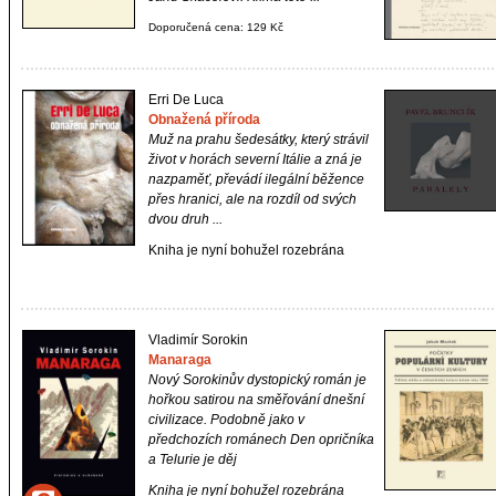
Doporučená cena: 129 Kč
Erri De Luca
Obnažená příroda
Muž na prahu šedesátky, který strávil
život v horách severní Itálie a zná je
nazpaměť, převádí ilegální běžence
přes hranici, ale na rozdíl od svých
dvou druh ...
Kniha je nyní bohužel rozebrána
Vladimír Sorokin
Manaraga
Nový Sorokinův dystopický román je
hořkou satirou na směřování dnešní
civilizace. Podobně jako v
předchozích románech
Den opričníka
a
Telurie
je děj
Kniha je nyní bohužel rozebrána