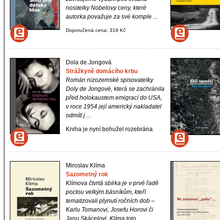
nositelky Nobelovy ceny, které
autorka považuje za své komple ...
Doporučená cena: 319 Kč
Dola de Jongová
Strážkyně domácího krbu
Román nizozemské spisovatelky
Doly de Jongové, která se zachránila
před holokaustem emigrací do USA,
v roce 1954 její americký nakladatel
odmítl j ...
Kniha je nyní bohužel rozebrána
Miroslav Klíma
Sazometný rok
Klímova čtvrtá sbírka je v prvé řadě
poctou velkým básníkům, kteří
tematizovali plynutí ročních dob –
Karlu Tomanovi, Josefu Horovi či
Janu Skácelovi. Klíma toto ...