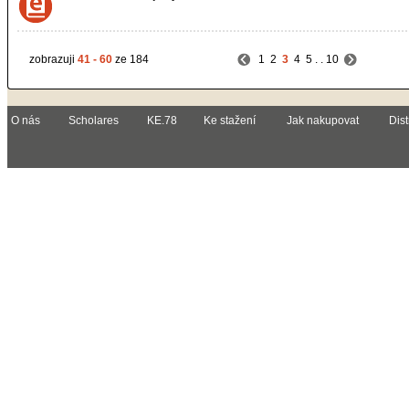
zobrazuji
41 - 60
ze 184
1
2
3
4
5
. .
10
O nás
Scholares
KE.78
Ke stažení
Jak nakupovat
Dist