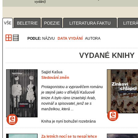
vydání)
1
2
3
4
BELETRIE
POEZIE
LITERATURA FAKTU
LITER
VŠE
PODLE:
NÁZVU
DATA VYDÁNÍ
AUTORA
VYDANÉ KNIHY
Sajjid Kašua
Sledování změn
Protagonistou a vypravěčem románu
je stejně jako v dřívější Kašuově
knize
A bylo ráno
izraelský Arab,
novinář a spisovatel, jenž se s
manželkou, která ...
Kniha je nyní bohužel rozebrána
Za letních nocí se tu nespí lehce