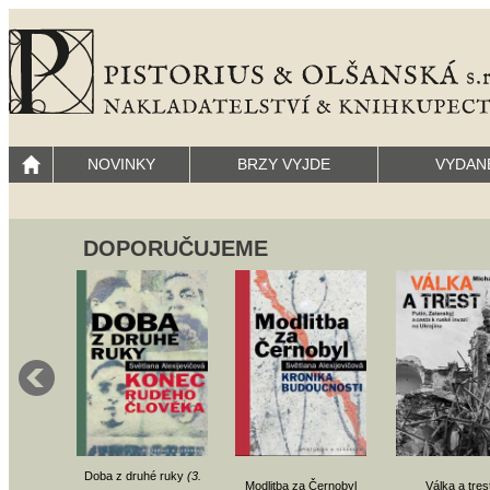
NOVINKY
BRZY VYJDE
VYDAN
DOPORUČUJEME
Doba z druhé ruky
(3.
Modlitba za Černobyl
Válka a tres