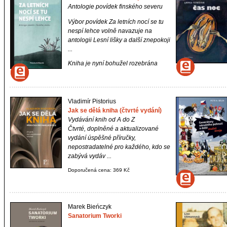
Antologie povídek finského severu
Výbor povídek
Za letních nocí se tu
nespí lehce
volně navazuje na
antologii
Lesní lišky a další znepokoji
...
Kniha je nyní bohužel rozebrána
Vladimír Pistorius
Jak se dělá kniha (čtvrté vydání)
Vydávání knih od A do Z
Čtvrté, doplněné a aktualizované
vydání úspěšné příručky,
nepostradatelné pro každého, kdo se
zabývá vydáv ...
Doporučená cena: 369 Kč
Marek Bieńczyk
Sanatorium Tworki